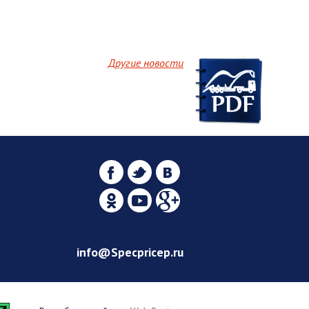
Другие новости
info@Specpricep.ru