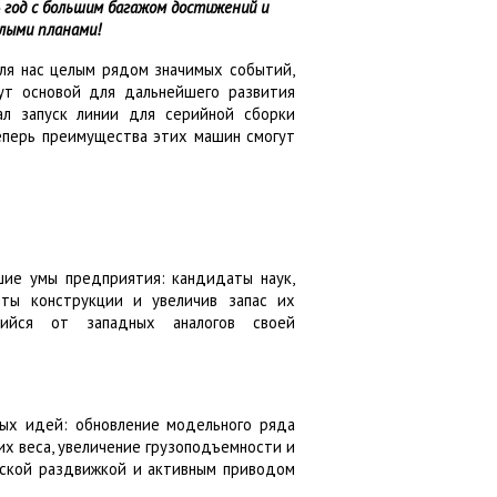
650 мм
 год с большим багажом достижений и
лыми планами!
ля нас целым рядом значимых событий,
нут основой для дальнейшего развития
ал запуск линии для серийной сборки
перь преимущества этих машин смогут
ие умы предприятия: кандидаты наук,
нты конструкции и увеличив запас их
щийся от западных аналогов своей
ых идей: обновление модельного ряда
х веса, увеличение грузоподъемности и
еской раздвижкой и активным приводом