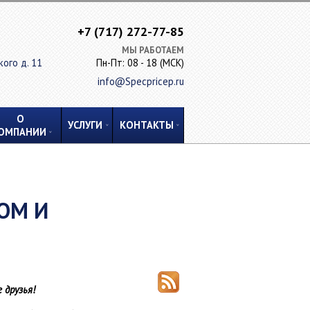
+7 (717) 272-77-85
МЫ РАБОТАЕМ
кого д. 11
Пн-Пт: 08 - 18 (МСК)
info@Specpricep.ru
О
УСЛУГИ
КОНТАКТЫ
ОМПАНИИ
ал раздвижной
Катушковоз
ОМ И
ХАРАКТЕРИСТИКИ
42 000 кг, 36 000 кг
Грузоподъёмность
10 000 кг
Длина рабочей платформы
6 300 мм
7 000 мм, 10 000 мм
Ширина рабочей платформы
2 500 мм
2 500 мм, 3 000 мм
Погрузочная высота
200 мм
 друзья!
платформы