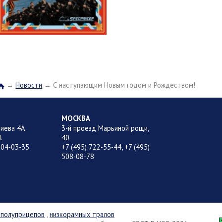
→
Новости
→
С наступающим Новым годом и Рождеством!
Главная
МОСКВА
лиева 4А
3-й проезд Марьиной рощи,
.
40
704-03-35
+7 (495) 722-55-44, +7 (495)
508-08-78
 полуприцепов
,
низкорамных тралов