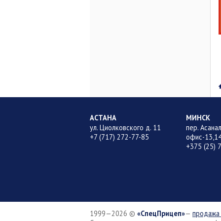
АСТАНА
МИНСК
ул. Циолковского д. 11
пер. Асана
+7 (717) 272-77-85
офис-13,14
+375 (25) 
1999—2026
©
СпецПрицеп
—
продажа