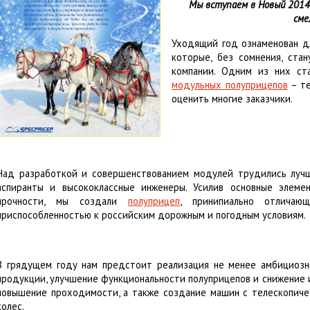
Мы вступаем в Новый 2014
платформы
сме
Уходящий год ознаменован д
которые, без сомнения, ста
компании. Одним из них ст
модульных полуприцепов
– те
оценить многие заказчики.
Над разработкой и совершенствованием модулей трудились лучш
аспиранты и высококлассные инженеры. Усилив основные элеме
прочности, мы создали
полуприцеп
, принипиально отличаю
приспособленностью к российским дорожным и погодным условиям.
В грядущем году нам предстоит реализация не менее амбициозн
продукции, улучшение функциональности полуприцепов и снижение и
повышение проходимости, а также создание машин с телескопич
колес.