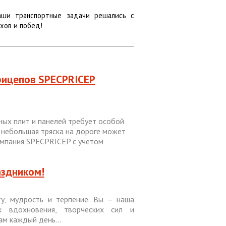
аши транспортные задачи решались с
ехов и побед!
рицепов SPECPRICEP
ых плит и панелей требует особой
 небольшая тряска на дороге может
омпания SPECPRICEP с учетом
здником!
у, мудрость и терпение. Вы – наша
к вдохновения, творческих сил и
м каждый день...