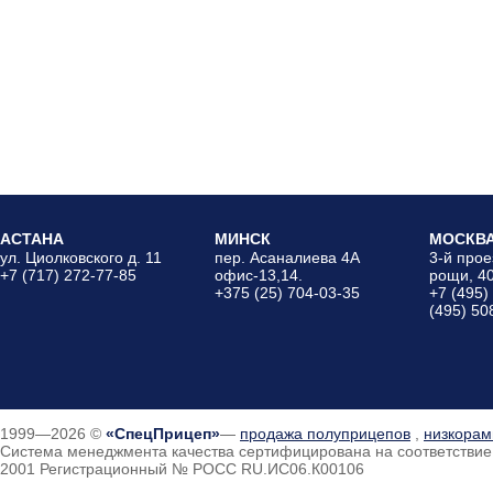
АСТАНА
МИНСК
МОСКВ
ул. Циолковского д. 11
пер. Асаналиева 4А
3-й про
+7 (717) 272-77-85
офис-13,14.
рощи, 4
+375 (25) 704-03-35
+7 (495)
(495) 50
1999—2026
©
СпецПрицеп
—
продажа полуприцепов
,
низкорам
Система менеджмента качества сертифицирована на соответстви
2001 Регистрационный № РОСС RU.ИС06.К00106