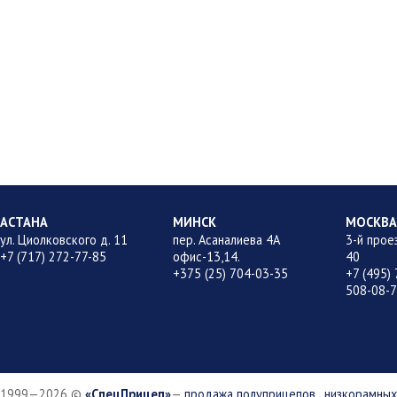
АСТАНА
МИНСК
МОСКВ
ул. Циолковского д. 11
пер. Асаналиева 4А
3-й прое
+7 (717) 272-77-85
офис-13,14.
40
+375 (25) 704-03-35
+7 (495) 
508-08-
1999—2026
©
СпецПрицеп
—
продажа полуприцепов
,
низкорамных